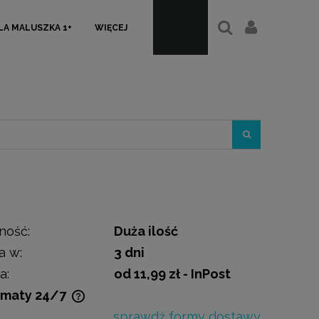
LA MALUSZKA 1+
WIĘCEJ
ność:
Duża ilość
a w:
3 dni
a:
od 11,99 zł
- InPost
maty 24/7
sprawdź formy dostawy