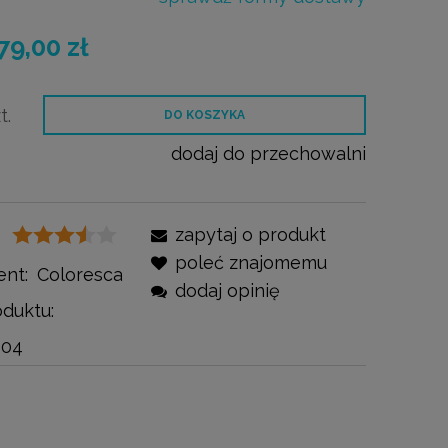
ntualnych
79,00 zł
t.
DO KOSZYKA
dodaj do przechowalni
zapytaj o produkt
poleć znajomemu
ent:
Coloresca
dodaj opinię
duktu:
004