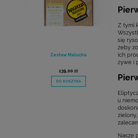
Pier
Z tymi 
Wszystk
się rys
żeby zo
ich pro
6 szt.
Zestaw Malucha
Kre
żywe i 
139,00 zł
Pier
DO KOSZYKA
Eliptyc
u niemo
doskona
zielony
zaleca
Nasze p