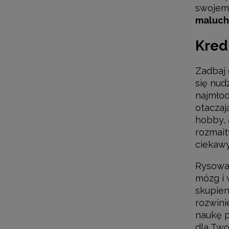
swojemu
maluc
Kred
Zadbaj 
się nud
najmłod
otaczaj
hobby, 
rozmait
ciekawy
Rysowan
mózg i 
skupien
rozwini
naukę p
dla Tw