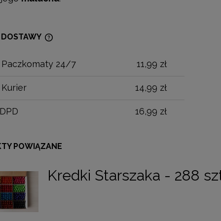
 DOSTAWY
t Paczkomaty 24/7
11,99 zł
CENA NIE ZAWIERA EWENTUALNYCH
KOSZTÓW PŁATNOŚCI
 Kurier
14,99 zł
 DPD
16,99 zł
TY POWIĄZANE
Kredki Starszaka - 288 szt