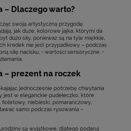
a – Dlaczego warto?
ocząć swoją artystyczną przygodę.
ają, jak duże, kolorowe jajka, którymi da
yt dużo siły, ponieważ są na tyle miękkie,
tych kredek nie jest przypadkowy – podczas
bną siłę nacisku, • wartości sensoryczne, •
Kolorowanka w rolce 30m
Pierwsza Kolor
złamania,
49,00 zł
17,9
 – prezent na roczek
DO KOSZYKA
DO KO
pokajając jednocześnie potrzebę chwytania
 jest w eleganckie pudełeczko, które
, fioletowy, niebieski, pomarańczowy,
zostawać samo podczas rysowania –
urodziny są wyjątkowe, dlatego podaruj