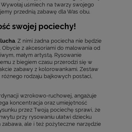
. Wywołaj uśmiech na twarzy swojego
ujemy przednią zabawę dla Was obu.
ść swojej pociechy!
alucha
. Z nimi żadna pociecha nie będzie
k. Obycie z akcesoriami do malowania od
dziwym, małym artystą. Rysowanie
zemu z biegiem czasu przerodzi się w
rakcie zabawy z kolorowankami. Zestaw
 różnego rodzaju bajkowych postaci,
rdynacji wzrokowo-ruchowej, angażuje
ega koncentracja oraz umiejętność
rysunku przez Twoją pociechę sprawi, że
wytu przy rysowaniu ułatwi dziecku
a zabawa, ale i też pożyteczne narzędzie