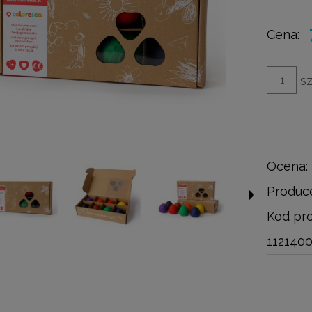
Cena nie zawiera ewe
kosztów płatności
Cena:
sz
Ocena:
Produc
Kod pro
112140