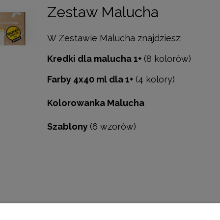
Zestaw Malucha
W Zestawie Malucha znajdziesz:
Kredki dla malucha 1+
(8 kolorów)
Farby 4x40 ml dla 1+
(4 kolory)
Kolorowanka Malucha
Szablony
(6 wzorów)
O PRODUKCIE (0)