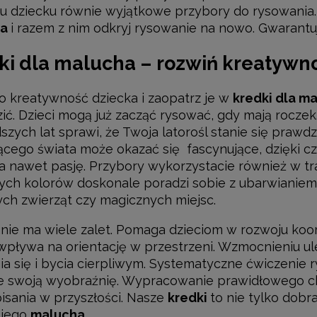
 dziecku równie wyjątkowe przybory do rysowania
ha
i razem z nim odkryj rysowanie na nowo. Gwarant
ki dla malucha – rozwiń kreatywno
o kreatywność dziecka i zaopatrz je w
kredki dla m
zić. Dzieci mogą już zacząć rysować, gdy mają rocze
szych lat sprawi, że Twoja latorośl stanie się praw
ącego świata może okazać się fascynujące, dzięki c
a nawet pasję. Przybory wykorzystacie również w t
ych kolorów doskonale poradzi sobie z ubarwianiem
ch zwierząt czy magicznych miejsc.
ie ma wiele zalet. Pomaga dzieciom w rozwoju koo
wpływa na orientację w przestrzeni. Wzmocnieniu ul
ia się i bycia cierpliwym. Systematyczne ćwiczenie 
e swoją wyobraźnię. Wypracowanie prawidłowego ch
isania w przyszłości. Nasze
kredki
to nie tylko dobr
ojego
malucha
.