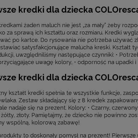
wsze kredki dla dziecka COLOresc
kredkami żaden maluch nie jest „za mały” żeby rozp
o za sprawą ich kształtu oraz rozmiaru. Kredki wygląd
ować po kartce. Do rysowania nie potrzeba używać zb
stawiać satysfakcjonujące malucha kreski. Kształt 
dukcji, uwzględniliśmy następujące czynniki: • Potrze
dki Malucha 8 sztuk
Farby Malucha 4x40 ml
przyciągające uwagę kolory, • odporność na upadki i 
79,00 zł
43,00 zł
wsze kredki dla dziecka COLOresca
DO KOSZYKA
DO KOSZYKA
zny kształt kredki spełnia te wszystkie funkcje, zas
wlaka. Zestaw składający się z 8 kredek zapakowany
le nadaje się na prezent. Kolory: • Czarny, czerwony
, żółty, złoty. Pamiętajmy, że dziecko nie powinno 
my wspólną, kolorową zabawę!
rodukty to doskonały pomysł na prezent! Pierwsze 