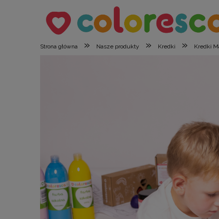
»
»
»
Strona główna
Nasze produkty
Kredki
Kredki M