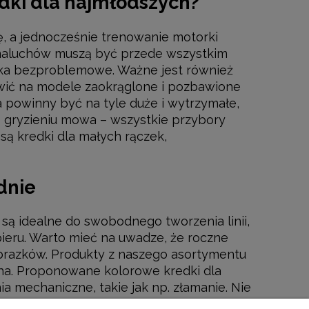
edki dla najmłodszych?
 a jednocześnie trenowanie motorki
 maluchów muszą być przede wszystkim
iaka bezproblemowe. Ważne jest również
Kolorowanka w rolce 30m
Pierwsza Kolor
wić na modele zaokrąglone i pozbawione
a powinny być na tyle duże i wytrzymałe,
49,00 zł
17,9
i o gryzieniu mowa – wszystkie przybory
ą kredki dla małych rączek,
DO KOSZYKA
DO KO
dnie
 są idealne do swobodnego tworzenia linii,
ieru. Warto mieć na uwadze, że roczne
 obrazków. Produkty z naszego asortymentu
ha. Proponowane kolorowe kredki dla
a mechaniczne, takie jak np. złamanie. Nie
naszej ofercie znajdą Państwo kredki