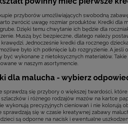
 kształt powinny mieć pierwsze kr
kupie przyborów umożliwiających swobodną zabawę,
warto zwrócić uwagę rozmiar produktów. Kredki dla
grube. Dzięki temu chwytanie ich będzie dla roczn
dki Malucha 8 sztuk
Farby Malucha 4x40 ml
enie. Muszą być bezpieczne, dlatego należy posta
 krawędzi. Jednocześnie kredki dla rocznego dzieck
79,00 zł
43,00 zł
możliwe było ich połknięcie lub rozgryzienie. A jeśl
 być wykonane z nietoksycznych materiałów. Takie s
DO KOSZYKA
DO KOSZYKA
towane w naszym asortymencie.
ki dla malucha - wybierz odpowie
e sprawdzą się przybory o większej twardości, które
 szlaczków i różnego rodzajów mazów na kartce pap
nie wykonują precyzyjnych cieniowań i nie kolorują
e sprawdzają się w czasie kreatywnej zabawy maluc
dzieci są odporne na nacisk i ewentualne uszkodzeni
ują nawet przy uderzeniu o twardą powierzchnię. W 