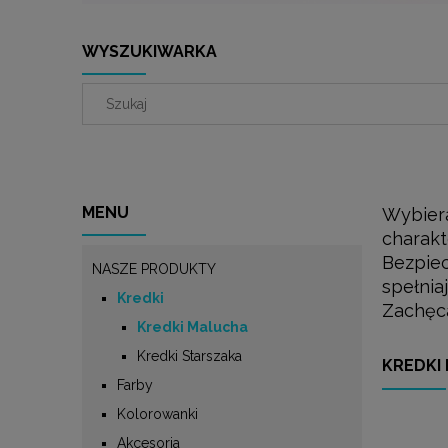
WYSZUKIWARKA
MENU
Wybiera
charakt
Bezpiec
NASZE PRODUKTY
spełnia
Kredki
Zachęca
Kredki Malucha
Kredki Starszaka
KREDKI
Farby
Kolorowanki
Akcesoria